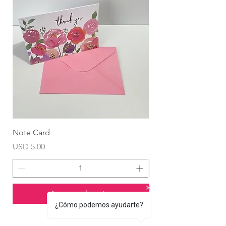
Note Card
Globo Foil Corazón
Precio
Precio
USD 5.00
USD 4.99
Agregar al carrito
¿Cómo podemos ayudarte?