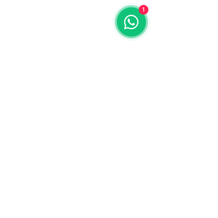
1
Contáctanos
773-522-3333
dollflowerschicago@gmail.com
2819 W 71st St, Chicago, Illinois
Terminos y condiciones