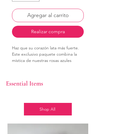
Agregar al carrito
Realizar compra
Haz que su corazón lata más fuerte.
Este exclusivo paquete combina la
mística de nuestras rosas azules
seleccionadas con la dulzura clásica
que solo los chocolates Russell Stover
pueden ofrecer. Para completar el
Essential Items
gesto, un tierno peluche abraza un
corazón, convirtiéndose en el
mensajero perfecto de tus
sentimiento
Shop All
Ideal para: Aniversarios, declaraciones
de amor o simplemente para decir
"estoy pensando en ti".