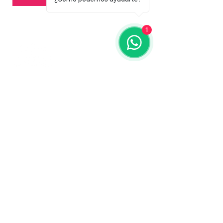
1
Contáctanos
773-522-3333
dollflowerschicago@gmail.com
2819 W 71st St, Chicago, Illinois