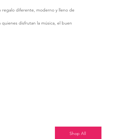
 regalo diferente, moderno y lleno de
quienes disfrutan la música, el buen
ersonal 🎶🍾
dado personal ITK
les que enamoran
lentín o para celebrar a alguien único
Shop All