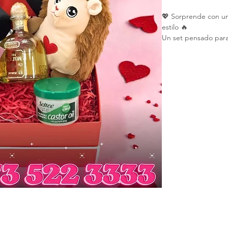
💖 Sorprende con un
estilo 🔥
Un set pensado para 
gusto y el cuidado p
Incluye:
🔊 Bocina Bluetooth
🍾 Tequila Patrón
🧴 Productos de cui
🧸 Detalles especia
🎁 Ideal para San Va