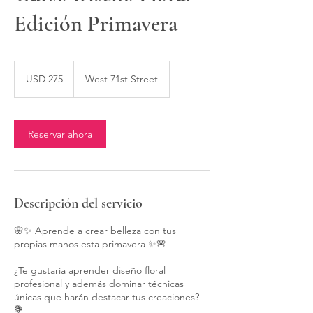
Edición Primavera
275
dólares
USD 275
West 71st Street
estadounidenses
Reservar ahora
Descripción del servicio
🌸✨ Aprende a crear belleza con tus
propias manos esta primavera ✨🌸
¿Te gustaría aprender diseño floral
profesional y además dominar técnicas
únicas que harán destacar tus creaciones?
💐