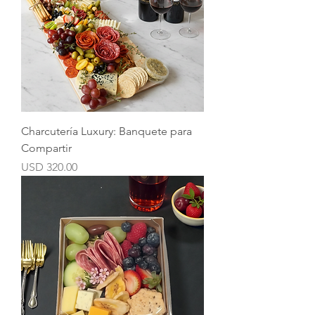
Charcutería Luxury: Banquete para
Compartir
Precio
USD 320.00