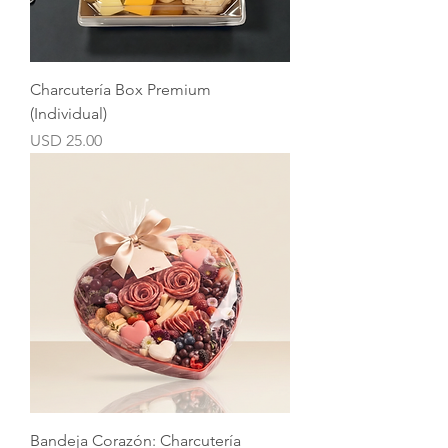
Charcutería Box Premium
(Individual)
Precio
USD 25.00
Bandeja Corazón: Charcutería