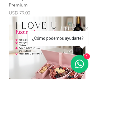
Premium
Precio
USD 79.00
¿Cómo podemos ayudarte?
1
I LOV U
Precio
USD 128.00