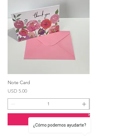
Note Card
Globo Foil Corazón
Precio
Precio
USD 5.00
USD 4.99
Agregar al carrito
¿Cómo podemos ayudarte?