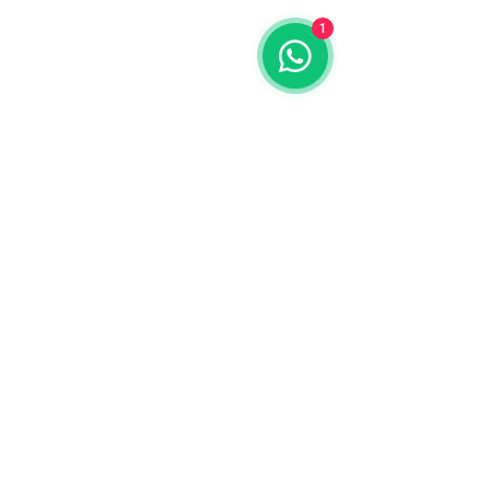
1
Contáctanos
773-522-3333
dollflowerschicago@gmail.com
2819 W 71st St, Chicago, Illinois
Terminos y condiciones